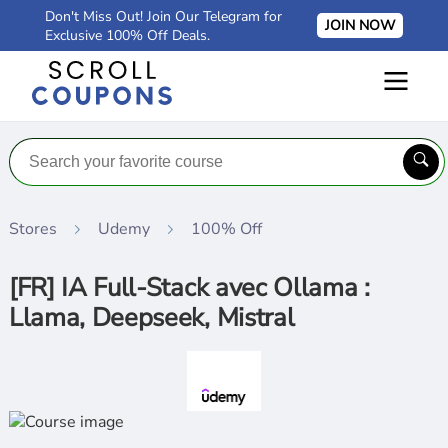
Don't Miss Out! Join Our Telegram for
JOIN NOW
Exclusive 100% Off Deals.
Stores
Udemy
100% Off
[FR] IA Full-Stack avec Ollama :
Llama, Deepseek, Mistral